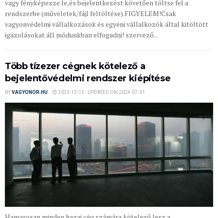
vagy fényképezze le,és bejelentkezést követően töltse fel a
rendszerbe (műveletek/fájl feltöltése).FIGYELEM!Csak
vagyonvédelmi vállalkozások és egyéni vállalkozók által kitöltött
igazolásokat áll módunkban elfogadni! szervező...
Több tízezer cégnek kötelező a
bejelentővédelmi rendszer kiépítése
BY
VAGYONOR.HU
2023-12-15 - UPDATED ON 2024-07-31
Hamarosan minden hazai cég számára kötelező lesz a