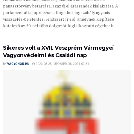
panasztörvény betartása, azaz új eljárásrendek kialakítása. A
parlament által áprilisban elfogadott jogszabály ugyanis
visszaélés-bejelentési rendszert ír elő, amelynek kiépítése
kötelező az 50-nél több dolgozót foglalkoztató cégeknek....
Sikeres volt a XVII. Veszprém Vármegyei
Vagyonvédelmi és Családi nap
BY
VAGYONOR.HU
2023-08-25 - UPDATED ON 2024-07-31