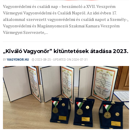
Vagyonvédelmi és családi nap – beszámoló a XVII. Veszprém
Vármegyei Vagyonvédelmi és Családi Napról. Az idei évben 17.
alkalommal szervezett vagyonvédelmi és családi napot a Személy-,
Vagyonvédelmi és Magánnyomozói Szakmai Kamara Veszprém
Vármegyei Szervezete,...
„Kiváló Vagyonőr” kitüntetések átadása 2023.
BY
VAGYONOR.HU
2023-08-25 - UPDATED ON 2024-07-31