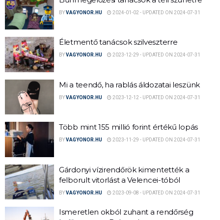
BY
VAGYONOR.HU
2024-01-02 - UPDATED ON 2024-07-31
Életmentő tanácsok szilveszterre
BY
VAGYONOR.HU
2023-12-29 - UPDATED ON 2024-07-31
Mi a teendő, ha rablás áldozatai leszünk
BY
VAGYONOR.HU
2023-12-12 - UPDATED ON 2024-07-31
Több mint 155 millió forint értékű lopás
BY
VAGYONOR.HU
2023-11-29 - UPDATED ON 2024-07-31
Gárdonyi vízirendőrök kimentették a
felborult vitorlást a Velencei-tóból
BY
VAGYONOR.HU
2023-09-08 - UPDATED ON 2024-07-31
Ismeretlen okból zuhant a rendőrség