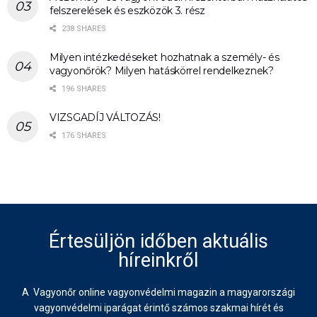
felszerelések és eszközök 3. rész
238 SHARES
Milyen intézkedéseket hozhatnak a személy- és
vagyonőrök? Milyen hatáskörrel rendelkeznek?
196 SHARES
VIZSGADÍJ VÁLTOZÁS!
176 SHARES
Értesüljön időben aktuális
híreinkről
A Vagyonőr online vagyonvédelmi magazin a magyarországi
vagyonvédelmi iparágat érintő számos szakmai hírét és