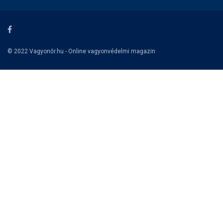
© 2022 Vagyonőr.hu - Online vagyonvédelmi magazin