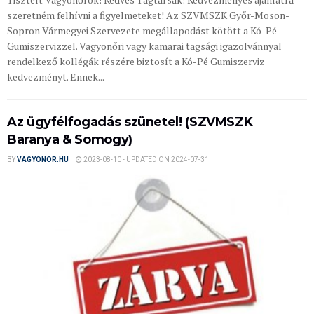
szeretném felhívni a figyelmeteket! Az SZVMSZK Győr-Moson-
Sopron Vármegyei Szervezete megállapodást kötött a Kó-Pé
Gumiszervizzel. Vagyonőri vagy kamarai tagsági igazolvánnyal
rendelkező kollégák részére biztosít a Kó-Pé Gumiszerviz
kedvezményt. Ennek...
Az ügyfélfogadás szünetel! (SZVMSZK
Baranya & Somogy)
BY
VAGYONOR.HU
2023-08-10 - UPDATED ON 2024-07-31