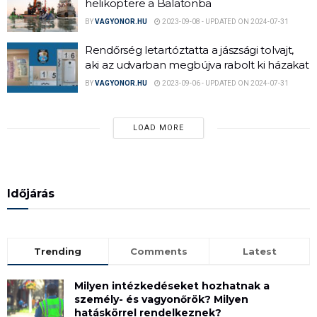
helikoptere a Balatonba
BY
VAGYONOR.HU
2023-09-08 - UPDATED ON 2024-07-31
Rendőrség letartóztatta a jászsági tolvajt,
aki az udvarban megbújva rabolt ki házakat
BY
VAGYONOR.HU
2023-09-06 - UPDATED ON 2024-07-31
LOAD MORE
Időjárás
Trending
Comments
Latest
Milyen intézkedéseket hozhatnak a
személy- és vagyonőrök? Milyen
hatáskörrel rendelkeznek?