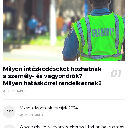
Milyen intézkedéseket hozhatnak
a személy- és vagyonőrök?
Milyen hatáskörrel rendelkeznek?
287 SHARES
Vizsgaidőpontok és díjak 2024
256 SHARES
A személy- és vagyonvédelmi szektorban használatos