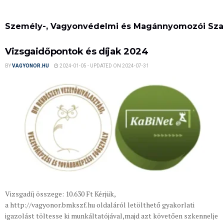
Személy-, Vagyonvédelmi és Magánnyomozói Szak
Vizsgaidőpontok és díjak 2024
BY
VAGYONOR.HU
2024-01-05 - UPDATED ON 2024-07-31
Vizsgadíj összege: 10.630 Ft Kérjük,
a http://vagyonor.bmkszf.hu oldaláról letölthető gyakorlati
igazolást töltesse ki munkáltatójával,majd azt követően szkennelje