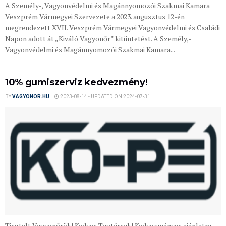
A Személy-, Vagyonvédelmi és Magánnyomozói Szakmai Kamara
Veszprém Vármegyei Szervezete a 2023. augusztus 12-én
megrendezett XVII. Veszprém Vármegyei Vagyonvédelmi és Családi
Napon adott át „Kiváló Vagyonőr” kitüntetést. A Személy,-
Vagyonvédelmi és Magánnyomozói Szakmai Kamara...
10% gumiszerviz kedvezmény!
BY
VAGYONOR.HU
2023-08-14 - UPDATED ON 2024-07-31
Tisztelt Vagyonőrök! Kedves Tagtársak! Kedvezményes ajánlatra