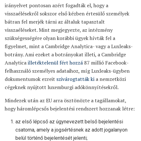
irányelvet pontosan azért fogadták el, hogy a
visszaélésekről sokszor első kézben értesülő személyek
bátran fel merjék tárni az általuk tapasztalt
visszaéléseket. Mint megjegyezte, az intézmény
szükségességére olyan korábbi ügyek hívták fel a
figyelmet, mint a Cambridge Analytica- vagy a Luxleaks-
botrány. Ami ezeket a botrányokat illeti, a Cambridge
Analytica
illetéktelenül fért hozzá
87 millió Facebook-
felhasználó személyes adataihoz, míg Luxleaks-ügyben
dokumentumok ezreit
szivárogtatták ki
a nemzetközi
cégeknek nyújtott luxemburgi adókönnyítésekről.
Mindezek után az EU arra ösztönözte a tagállamokat,
hogy háromlépcsős bejelentési rendszert hozzanak létre:
az első lépcső az úgynevezett belső bejelentési
csatorna, amely a jogsértésnek az adott jogalanyon
belül történő bejelentését jelenti;