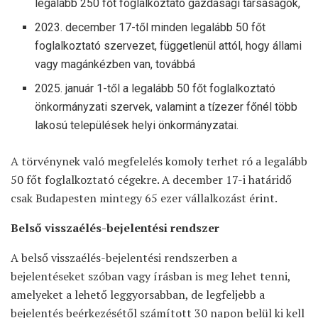
legalább 250 főt foglalkoztató gazdasági társaságok,
2023. december 17-től minden legalább 50 főt
foglalkoztató szervezet, függetlenül attól, hogy állami
vagy magánkézben van, továbbá
2025. január 1-től a legalább 50 főt foglalkoztató
önkormányzati szervek, valamint a tízezer főnél több
lakosú települések helyi önkormányzatai.
A törvénynek való megfelelés komoly terhet ró a legalább
50 főt foglalkoztató cégekre. A december 17-i határidő
csak Budapesten mintegy 65 ezer vállalkozást érint.
Belső visszaélés-bejelentési rendszer
A belső visszaélés-bejelentési rendszerben a
bejelentéseket szóban vagy írásban is meg lehet tenni,
amelyeket a lehető leggyorsabban, de legfeljebb a
bejelentés beérkezésétől számított 30 napon belül ki kell