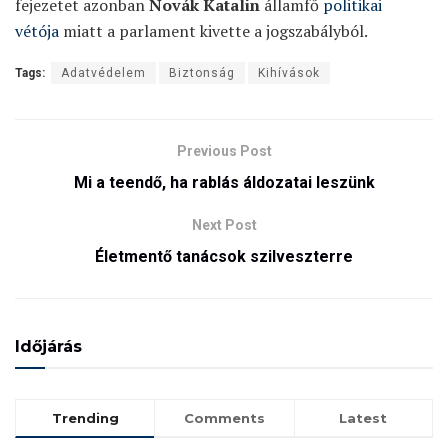
fejezetet azonban
Novák Katalin
államfő
politikai
vétója
miatt a parlament kivette a jogszabályból.
Tags:
Adatvédelem
Biztonság
Kihívások
Previous Post
Mi a teendő, ha rablás áldozatai leszünk
Next Post
Életmentő tanácsok szilveszterre
Időjárás
Trending
Comments
Latest