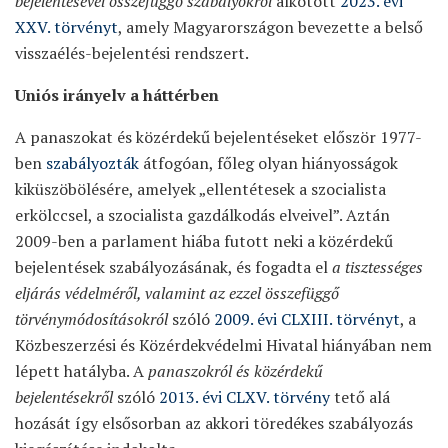
bejelentésével összefüggő szabályokról
alkotott
2023. évi
XXV. törvényt
, amely Magyarországon bevezette a belső
visszaélés-bejelentési rendszert.
Uniós irányelv a háttérben
A panaszokat és közérdekű bejelentéseket először 1977-
ben
szabályozták
átfogóan, főleg olyan hiányosságok
kiküszöbölésére, amelyek „ellentétesek a szocialista
erkölccsel, a szocialista gazdálkodás elveivel”. Aztán
2009-ben a parlament hiába futott neki a közérdekű
bejelentések szabályozásának, és fogadta el
a tisztességes
eljárás védelméről, valamint az ezzel összefüggő
törvénymódosításokról
szóló
2009. évi CLXIII. törvényt
, a
Közbeszerzési és Közérdekvédelmi Hivatal hiányában nem
lépett hatályba. A
panaszokról és közérdekű
bejelentésekről
szóló
2013. évi CLXV. törvény
tető alá
hozását így elsősorban az akkori töredékes szabályozás