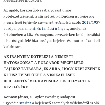
kiegészítése indokolta.
Az újabb, korszerűbb szabályozást uniós
kötelezettségeink is sürgették, különösen
az uniós jog
megsértését bejelentő személyek védelméről
szóló
2019/1937
európai parlamenti és tanácsi irányelv
, amelynek
értelmében a köz- és magánszervezeteken belül, továbbá
a hatóságok felé biztonságos bejelentési csatornákat kell
kialakítani.
AZ IRÁNYELV KÖTELEZI A NEMZETI
HATÓSÁGOKAT A POLGÁROK MEGFELELŐ
TÁJÉKOZTATÁSÁRA, ÉS ARRA, HOGY KÉPEZZENEK
KI TISZTVISELŐKET A VISSZAÉLÉSEK
BEJELENTÉSÉVEL KAPCSOLATOS HELYZETEK
KEZELÉSÉRE.
Kopasz János
, a Taylor Wessing Budapest
ügyvédje
szerint
a bejelentő személyek védelméről szóló