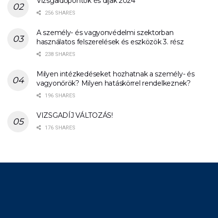
Vizsgaidőpontok és díjak 2024
256 SHARES
A személy- és vagyonvédelmi szektorban
használatos felszerelések és eszközök 3. rész
238 SHARES
Milyen intézkedéseket hozhatnak a személy- és
vagyonőrök? Milyen hatáskörrel rendelkeznek?
196 SHARES
VIZSGADÍJ VÁLTOZÁS!
176 SHARES