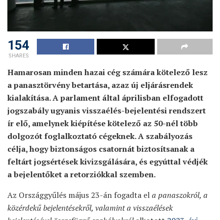
154
SHARES
Hamarosan minden hazai cég számára kötelező lesz
a panasztörvény betartása, azaz új eljárásrendek
kialakítása. A parlament által áprilisban elfogadott
jogszabály ugyanis visszaélés-bejelentési rendszert
ír elő, amelynek kiépítése kötelező az 50-nél több
dolgozót foglalkoztató cégeknek. A szabályozás
célja, hogy biztonságos csatornát biztosítsanak a
feltárt jogsértések kivizsgálására, és egyúttal védjék
a bejelentőket a retorziókkal szemben.
Az Országgyűlés május 23-án fogadta el
a panaszokról, a
közérdekű bejelentésekről, valamint a visszaélések