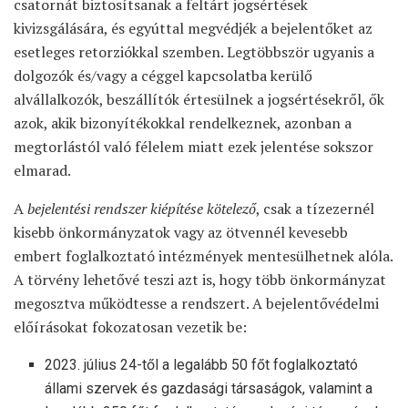
csatornát biztosítsanak a feltárt jogsértések
kivizsgálására, és egyúttal megvédjék a bejelentőket az
esetleges retorziókkal szemben. Legtöbbször ugyanis a
dolgozók és/vagy a céggel kapcsolatba kerülő
alvállalkozók, beszállítók értesülnek a jogsértésekről, ők
azok, akik bizonyítékokkal rendelkeznek, azonban a
megtorlástól való félelem miatt ezek jelentése sokszor
elmarad.
A
bejelentési rendszer kiépítése kötelező
, csak a tízezernél
kisebb önkormányzatok vagy az ötvennél kevesebb
embert foglalkoztató intézmények mentesülhetnek alóla.
A törvény lehetővé teszi azt is, hogy több önkormányzat
megosztva működtesse a rendszert. A bejelentővédelmi
előírásokat fokozatosan vezetik be:
2023. július 24-től a legalább 50 főt foglalkoztató
állami szervek és gazdasági társaságok, valamint a