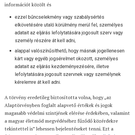
információt közölt és
ezzel bűncselekmény vagy szabálysértés
elkövetésére utaló körülmény merül fel, személyes
adatait az eljárás lefolytatására jogosult szerv vagy
személy részére át kell adni,
alappal valószínűsíthető, hogy másnak jogellenesen
kárt vagy egyéb jogsérelmet okozott, személyes
adatait az eljárás kezdeményezésére, illetve
lefolytatására jogosult szervnek vagy személynek
kérelemre át kell adni.
A törvény eredetileg biztosította volna, hogy „az
Alaptörvényben foglalt alapvető értékek és jogok
magasabb védelmi szintjének elérése érdekében, valamint
a magyar életmód megvédéséhez fűződő közérdekre
tekintettel is” lehessen bejelentéseket tenni. Ezt a