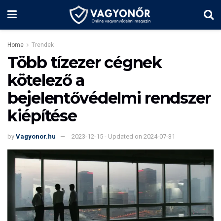
Home
Trendek
Több tízezer cégnek
kötelező a
bejelentővédelmi rendszer
kiépítése
by
Vagyonor.hu
2023-12-15 - Updated on 2024-07-31