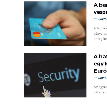
A ba
vesz
BY
VAGYO
A legtöb
kényelme
köteg ké
A ha
egy 
Euró
BY
VAGYO
Az egyre
hétközna