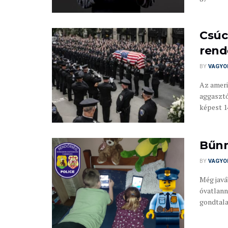
Csúc
rend
BY
VAGYO
Az ameri
aggasztó
képest 14
Bűnm
BY
VAGYO
Még javá
óvatlann
gondtalan