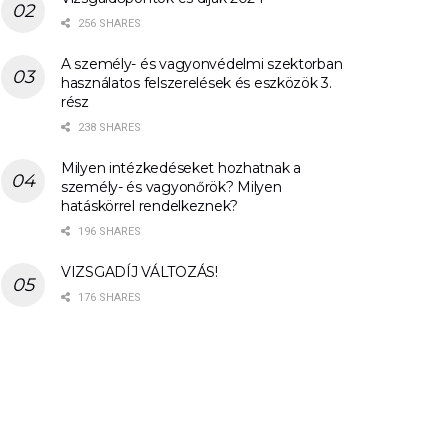
256 SHARES
A személy- és vagyonvédelmi szektorban
használatos felszerelések és eszközök 3.
rész
238 SHARES
Milyen intézkedéseket hozhatnak a
személy- és vagyonőrök? Milyen
hatáskörrel rendelkeznek?
196 SHARES
VIZSGADÍJ VÁLTOZÁS!
176 SHARES