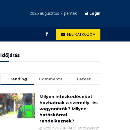
2026 augusztus 7, péntek
Login
FELIRATKOZOM
Időjárás
Trending
Comments
Latest
Milyen intézkedéseket
hozhatnak a személy- és
vagyonőrök? Milyen
hatáskörrel
rendelkeznek?
2022-01-03 - UPDATED ON 2022-04-22