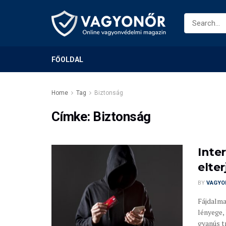
FŐOLDAL
Home
Tag
Biztonság
Címke:
Biztonság
Inte
elte
BY
VAGYO
Fájdalma
lényege,
gyanús tr