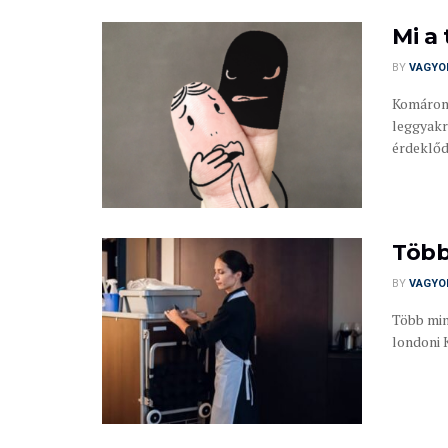
Mi a
BY
VAGYO
Komárom
leggyakr
érdeklőd
Több 
BY
VAGYO
Több min
londoni 