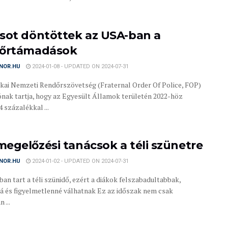
sot döntöttek az USA-ban a
őrtámadások
NOR.HU
2024-01-08 - UPDATED ON 2024-07-31
kai Nemzeti Rendőrszövetség (Fraternal Order Of Police, FOP)
nak tartja, hogy az Egyesült Államok területén 2022-höz
 százalékkal ...
egelőzési tanácsok a téli szünetre
NOR.HU
2024-01-02 - UPDATED ON 2024-07-31
ban tart a téli szünidő, ezért a diákok felszabadultabbak,
á és figyelmetlenné válhatnak Ez az időszak nem csak
 ...