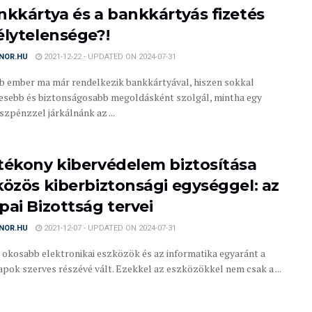
nkkártya és a bankkártyás fizetés
élytelensége?!
NOR.HU
2021-12-22 - UPDATED ON 2024-07-31
b ember ma már rendelkezik bankkártyával, hiszen sokkal
sebb és biztonságosabb megoldásként szolgál, mintha egy
szpénzzel járkálnánk az ...
tékony kibervédelem biztosítása
közös kiberbiztonsági egységgel: az
pai Bizottság tervei
NOR.HU
2021-12-07 - UPDATED ON 2024-07-31
 okosabb elektronikai eszközök és az informatika egyaránt a
pok szerves részévé vált. Ezekkel az eszközökkel nem csak a ...