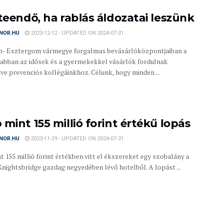
 teendő, ha rablás áldozatai leszünk
NOR.HU
2023-12-12 - UPDATED ON 2024-07-31
- Esztergom vármegye forgalmas bevásárlóközpontjaiban a
abban az idősek és a gyermekekkel vásárlók fordulnak
ve prevenciós kollégáinkhoz. Célunk, hogy minden ...
mint 155 millió forint értékű lopás
NOR.HU
2023-11-29 - UPDATED ON 2024-07-31
t 155 millió forint értékben vitt el ékszereket egy szobalány a
Knightsbridge gazdag negyedében lévő hotelből. A lopást ...