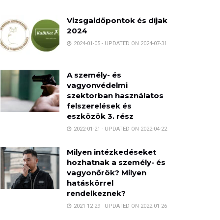
Vizsgaidőpontok és díjak
2024
2024-01-05 - UPDATED ON 2024-07-31
A személy- és
vagyonvédelmi
szektorban használatos
felszerelések és
eszközök 3. rész
2022-01-21 - UPDATED ON 2022-04-22
Milyen intézkedéseket
hozhatnak a személy- és
vagyonőrök? Milyen
hatáskörrel
rendelkeznek?
2021-12-29 - UPDATED ON 2022-01-26