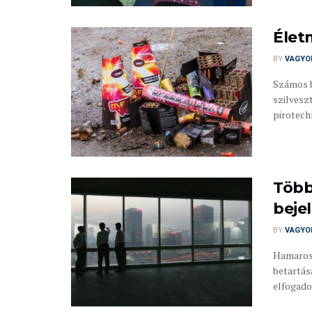
Élet
BY
VAGYO
Számos b
szilvesz
pirotechn
Több
beje
BY
VAGYO
Hamarosa
betartása
elfogadot