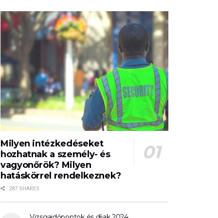
Milyen intézkedéseket
hozhatnak a személy- és
vagyonőrök? Milyen
hatáskörrel rendelkeznek?
287 SHARES
Vizsgaidőpontok és díjak 2024