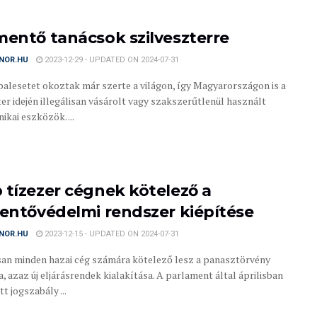
mentő tanácsok szilveszterre
NOR.HU
2023-12-29 - UPDATED ON 2024-07-31
alesetet okoztak már szerte a világon, így Magyarországon is a
ter idején illegálisan vásárolt vagy szakszerűtlenül használt
ikai eszközök. ...
 tízezer cégnek kötelező a
lentővédelmi rendszer kiépítése
NOR.HU
2023-12-15 - UPDATED ON 2024-07-31
n minden hazai cég számára kötelező lesz a panasztörvény
, azaz új eljárásrendek kialakítása. A parlament által áprilisban
t jogszabály ...