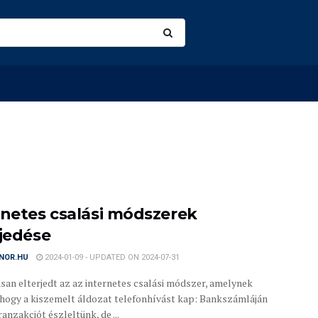
rnetes csalási módszerek
rjedése
NOR.HU
2024-01-09 - UPDATED ON 2024-07-31
san elterjedt az az internetes csalási módszer, amelynek
 hogy a kiszemelt áldozat telefonhívást kap: Bankszámláján
anzakciót észleltünk, de ...