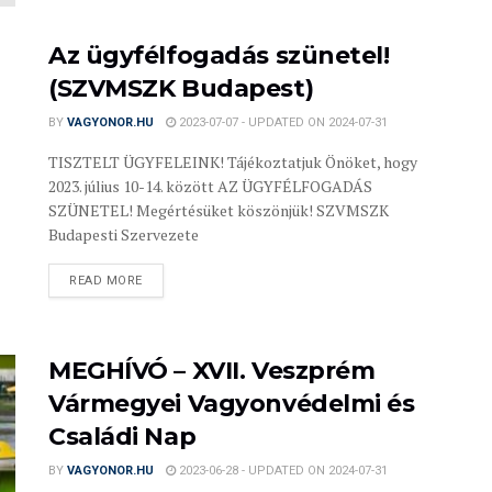
Az ügyfélfogadás szünetel!
(SZVMSZK Budapest)
BY
VAGYONOR.HU
2023-07-07 - UPDATED ON 2024-07-31
TISZTELT ÜGYFELEINK! Tájékoztatjuk Önöket, hogy
2023. július 10-14. között AZ ÜGYFÉLFOGADÁS
SZÜNETEL! Megértésüket köszönjük! SZVMSZK
Budapesti Szervezete
READ MORE
MEGHÍVÓ – XVII. Veszprém
Vármegyei Vagyonvédelmi és
Családi Nap
BY
VAGYONOR.HU
2023-06-28 - UPDATED ON 2024-07-31