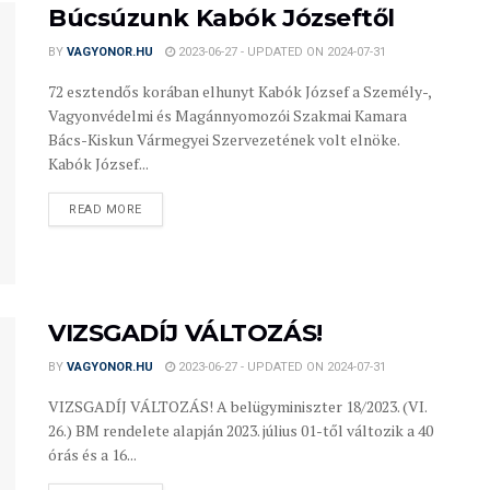
Búcsúzunk Kabók Józseftől
BY
VAGYONOR.HU
2023-06-27 - UPDATED ON 2024-07-31
72 esztendős korában elhunyt Kabók József a Személy-,
Vagyonvédelmi és Magánnyomozói Szakmai Kamara
Bács-Kiskun Vármegyei Szervezetének volt elnöke.
Kabók József...
READ MORE
VIZSGADÍJ VÁLTOZÁS!
BY
VAGYONOR.HU
2023-06-27 - UPDATED ON 2024-07-31
VIZSGADÍJ VÁLTOZÁS! A belügyminiszter 18/2023. (VI.
26.) BM rendelete alapján 2023. július 01-től változik a 40
órás és a 16...