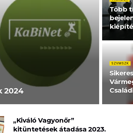
Több t
bejele
kiépít
SZVMSZK
Sikeres
Vármeg
k 2024
Család
„Kiváló Vagyonőr”
kitüntetések átadása 2023.