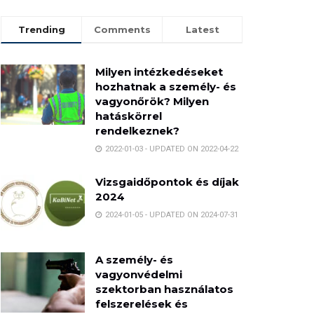
Trending
Comments
Latest
Milyen intézkedéseket
hozhatnak a személy- és
vagyonőrök? Milyen
hatáskörrel
rendelkeznek?
2022-01-03 - UPDATED ON 2022-04-22
Vizsgaidőpontok és díjak
2024
2024-01-05 - UPDATED ON 2024-07-31
A személy- és
vagyonvédelmi
szektorban használatos
felszerelések és