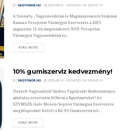
BY
VAGYONOR.HU
2023-08-25 - UPDATED ON 2024-07-31
A Személy-, Vagyonvédelmi és Magánnyomozói Szakmai
Kamara Veszprém Vármegyei Szervezete a 2023.
augusztus 12-én megrendezett XVII. Veszprém
Vármegyei Vagyonvédelmi és...
READ MORE
10% gumiszerviz kedvezmény!
BY
VAGYONOR.HU
2023-08-14 - UPDATED ON 2024-07-31
Tisztelt Vagyonőrök! Kedves Tagtársak! Kedvezményes
ajánlatra szeretném felhívni a figyelmeteket! Az
SZVMSZK Győr-Moson-Sopron Vármegyei Szervezete
megállapodást kötött a Kó-Pé Gumiszervizzel....
READ MORE