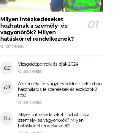
Milyen intézkedéseket
hozhatnak a személy- és
vagyonőrök? Milyen
hatáskörrel rendelkeznek?
287 SHARES
Vizsgaidőpontok és díjak 2024
256 SHARES
A személy- és vagyonvédelmi szektorban
használatos felszerelések és eszközök 3.
rész
238 SHARES
Milyen intézkedéseket hozhatnak a
személy- és vagyonőrök? Milyen
hatáskörrel rendelkeznek?