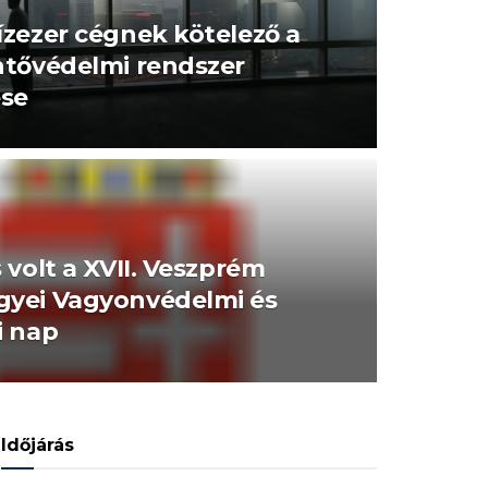
ízezer cégnek kötelező a
ntővédelmi rendszer
ése
 volt a XVII. Veszprém
yei Vagyonvédelmi és
i nap
Időjárás