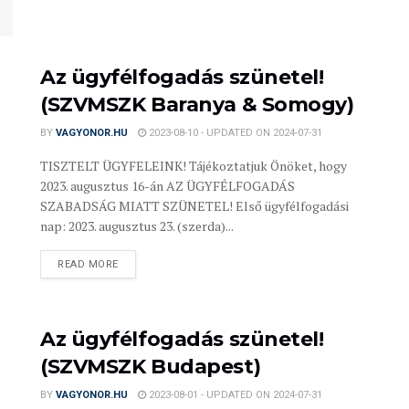
Az ügyfélfogadás szünetel!
(SZVMSZK Baranya & Somogy)
BY
VAGYONOR.HU
2023-08-10 - UPDATED ON 2024-07-31
TISZTELT ÜGYFELEINK! Tájékoztatjuk Önöket, hogy
2023. augusztus 16-án AZ ÜGYFÉLFOGADÁS
SZABADSÁG MIATT SZÜNETEL! Első ügyfélfogadási
nap: 2023. augusztus 23. (szerda)...
READ MORE
Az ügyfélfogadás szünetel!
(SZVMSZK Budapest)
BY
VAGYONOR.HU
2023-08-01 - UPDATED ON 2024-07-31