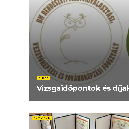
HÍREK
Vizsgaidőpontok és díja
SZVMSZK