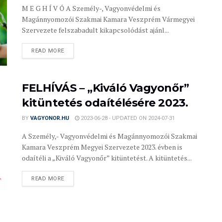
M E G H Í V Ó A Személy-, Vagyonvédelmi és
Magánnyomozói Szakmai Kamara Veszprém Vármegyei
Szervezete felszabadult kikapcsolódást ajánl...
READ MORE
FELHÍVÁS – „Kiváló Vagyonőr”
kitüntetés odaítélésére 2023.
BY
VAGYONOR.HU
2023-06-28 - UPDATED ON 2024-07-31
A Személy,- Vagyonvédelmi és Magánnyomozói Szakmai
Kamara Veszprém Megyei Szervezete 2023. évben is
odaítéli a „Kiváló Vagyonőr” kitüntetést. A kitüntetés...
READ MORE