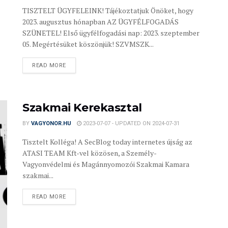
TISZTELT ÜGYFELEINK! Tájékoztatjuk Önöket, hogy
2023. augusztus hónapban AZ ÜGYFÉLFOGADÁS
SZÜNETEL! Első ügyfélfogadási nap: 2023. szeptember
05. Megértésüket köszönjük! SZVMSZK...
READ MORE
Szakmai Kerekasztal
BY
VAGYONOR.HU
2023-07-07 - UPDATED ON 2024-07-31
Tisztelt Kolléga! A SecBlog today internetes újság az
ATASI TEAM Kft-vel közösen, a Személy-
Vagyonvédelmi és Magánnyomozói Szakmai Kamara
szakmai...
READ MORE