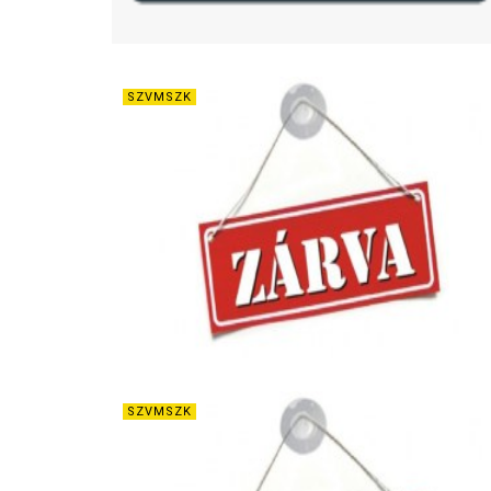
SZVMSZK
SZVMSZK