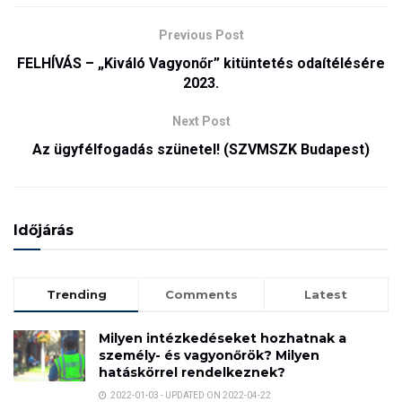
Previous Post
FELHÍVÁS – „Kiváló Vagyonőr” kitüntetés odaítélésére
2023.
Next Post
Az ügyfélfogadás szünetel! (SZVMSZK Budapest)
Időjárás
Trending
Comments
Latest
Milyen intézkedéseket hozhatnak a
személy- és vagyonőrök? Milyen
hatáskörrel rendelkeznek?
2022-01-03 - UPDATED ON 2022-04-22