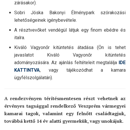
zárásakor).
Sobri Jóska Bakonyi Élménypark szórakozási
lehetőségeinek igénybevétele.
A résztvevőket vendégül látjuk egy finom ebédre és
italra.
Kiváló Vagyonőr kitüntetés átadása (Ön is tehet
javaslatot Kiváló Vagyonőr kitüntetés
adományozására. Az ajánlás feltételeit megtalálja
IDE
KATTINTVA
, vagy tájékozódhat a kamara
ügyfélszolgálatán).
A
rendezvényen térítésmentesen részt vehetnek
az
érvényes tagsággal rendelkező Veszprém vármegyei
kamarai tagok, valamint egy felnőtt családtagjuk,
továbbá kettő 14 év alatti gyermekük, vagy unokájuk.