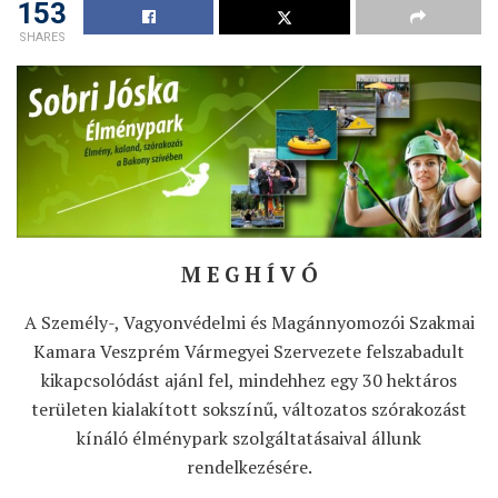
153
SHARES
M E G H Í V Ó
A Személy-, Vagyonvédelmi és Magánnyomozói Szakmai
Kamara Veszprém Vármegyei Szervezete felszabadult
kikapcsolódást ajánl fel, mindehhez egy 30 hektáros
területen kialakított sokszínű, változatos szórakozást
kínáló élménypark szolgáltatásaival állunk
rendelkezésére.