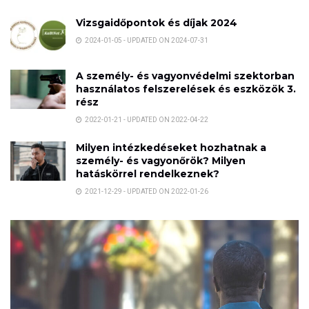
Vizsgaidőpontok és díjak 2024
2024-01-05 - UPDATED ON 2024-07-31
A személy- és vagyonvédelmi szektorban
használatos felszerelések és eszközök 3.
rész
2022-01-21 - UPDATED ON 2022-04-22
Milyen intézkedéseket hozhatnak a
személy- és vagyonőrök? Milyen
hatáskörrel rendelkeznek?
2021-12-29 - UPDATED ON 2022-01-26