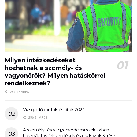
Milyen intézkedéseket
hozhatnak a személy- és
vagyonőrök? Milyen hatáskörrel
rendelkeznek?
287 SHARES
Vizsgaidőpontok és díjak 2024
256 SHARES
A személy- és vagyonvédelmi szektorban
használatos felszerelések és eszközök 3. rész