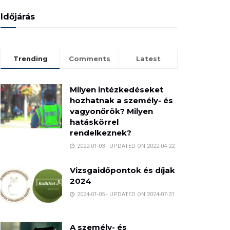
Időjárás
Trending
Comments
Latest
Milyen intézkedéseket
hozhatnak a személy- és
vagyonőrök? Milyen
hatáskörrel
rendelkeznek?
2022-01-03 - UPDATED ON 2022-04-22
Vizsgaidőpontok és díjak
2024
2024-01-05 - UPDATED ON 2024-07-31
A személy- és