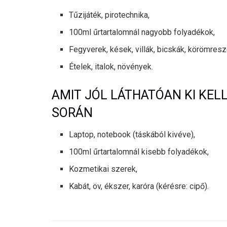
Tűzijáték, pirotechnika,
100ml űrtartalomnál nagyobb folyadékok,
Fegyverek, kések, villák, bicskák, körömresze
Ételek, italok, növények.
AMIT JÓL LÁTHATÓAN KI KEL
SORÁN
Laptop, notebook (táskából kivéve),
100ml űrtartalomnál kisebb folyadékok,
Kozmetikai szerek,
Kabát, öv, ékszer, karóra (kérésre: cipő).