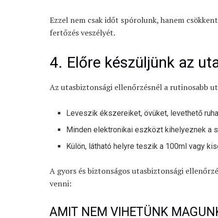
Ezzel nem csak időt spórolunk, hanem csökkentj
fertőzés veszélyét.
4. Előre készüljünk az ut
Az utasbiztonsági ellenőrzésnél a rutinosabb ut
Leveszik ékszereiket, övüket, levethető ruhad
Minden elektronikai eszközt kihelyeznek a s
Külön, látható helyre teszik a 100ml vagy ki
A gyors és biztonságos utasbiztonsági ellenőrz
venni:
AMIT NEM VIHETÜNK MAGUN