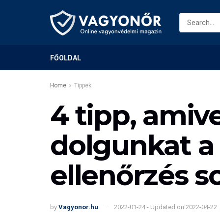
FŐOLDAL
Home
Tippek
4 tipp, amiv
dolgunkat a 
ellenőrzés s
by
Vagyonor.hu
2022-01-24 - Updated on 2022-04-22