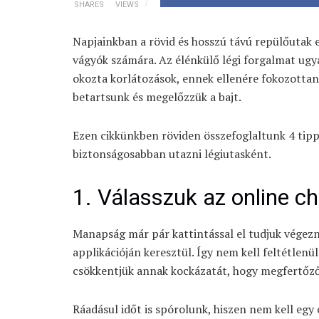
SHARES
VIEWS
Napjainkban a rövid és hosszú távú repülőutak 
vágyók számára. Az élénkülő légi forgalmat ug
okozta korlátozások, ennek ellenére fokozotta
betartsunk és megelőzzük a bajt.
Ezen cikkünkben röviden összefoglaltunk 4 tip
biztonságosabban utazni légiutasként.
1. Válasszuk az online ch
Manapság már pár kattintással el tudjuk végezn
applikációján keresztül. Így nem kell feltétlenü
csökkentjük annak kockázatát, hogy megfertőződ
Ráadásul időt is spórolunk, hiszen nem kell egy