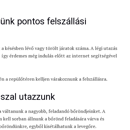
nk pontos felszállási
 késésben lévő vagy törölt járatok száma. A légi utazás
 így érdemes még indulás előtt az internet segítségével
én a repülőtéren kelljen várakoznunk a felszállásra.
sszal utazzunk
 váltanunk a nagyobb, feladandó bőröndjeinket. A
 kell sorban állnunk a bőrönd feladására várva és
 bőröndünkre, egyből kisétálhatunk a levegőre.