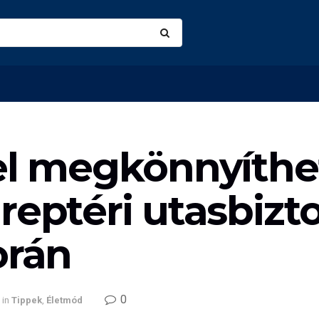
el megkönnyíthe
reptéri utasbizt
orán
0
in
Tippek
,
Életmód