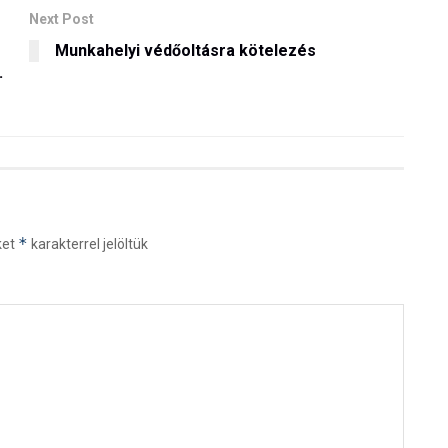
Next Post
Munkahelyi védőoltásra kötelezés
.
*
ket
karakterrel jelöltük