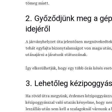
tömeg miatt.
2. Győződjünk meg a gépü
idejéről
A járványhelyzet óta jelentősen megnövekedtek a
tehát egyfajta bizonytalanságot von maga után,
utánajárni a járatunk státuszának.
Így elkerülhetjük, hogy egy több órás késés eset
3. Lehetőleg kézipoggyá
Ha rövid útra megyünk, érdemes kézipoggyászra
kézipoggyásszal való utazás kényelme, hogy nem
leszállás után sem kell a szalagoknál várnunk a