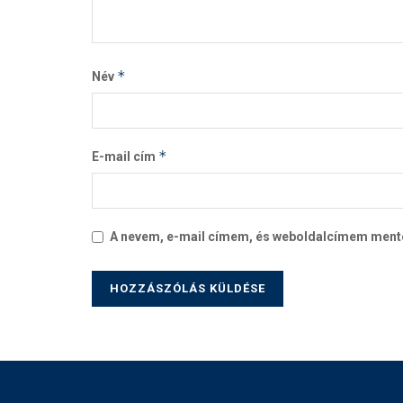
*
Név
*
E-mail cím
A nevem, e-mail címem, és weboldalcímem men