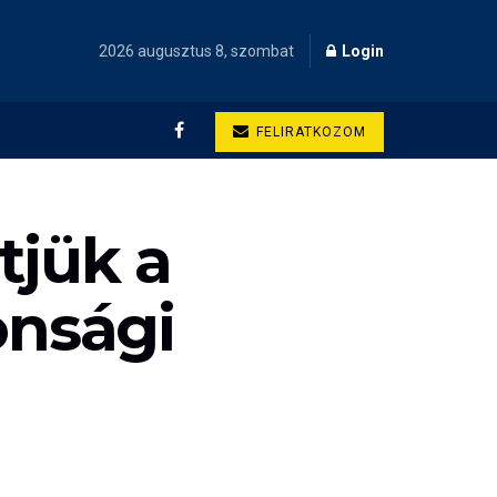
2026 augusztus 8, szombat
Login
FELIRATKOZOM
tjük a
onsági