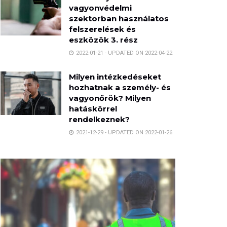
vagyonvédelmi
szektorban használatos
felszerelések és
eszközök 3. rész
2022-01-21 - UPDATED ON 2022-04-22
Milyen intézkedéseket
hozhatnak a személy- és
vagyonőrök? Milyen
hatáskörrel
rendelkeznek?
2021-12-29 - UPDATED ON 2022-01-26