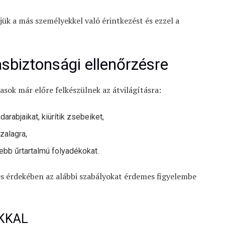
ük a más személyekkel való érintkezést és ezzel a
asbiztonsági ellenőrzésre
asok már előre felkészülnek az átvilágításra:
arabjaikat, kiürítik zsebeiket,
zalagra,
sebb űrtartalmú folyadékokat.
és érdekében az alábbi szabályokat érdemes figyelembe
KKAL