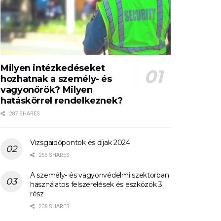
Milyen intézkedéseket
hozhatnak a személy- és
vagyonőrök? Milyen
hatáskörrel rendelkeznek?
287 SHARES
Vizsgaidőpontok és díjak 2024
256 SHARES
A személy- és vagyonvédelmi szektorban
használatos felszerelések és eszközök 3.
rész
238 SHARES