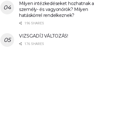
Milyen intézkedéseket hozhatnak a
személy- és vagyonőrök? Milyen
hatáskörrel rendelkeznek?
196 SHARES
VIZSGADÍJ VÁLTOZÁS!
176 SHARES