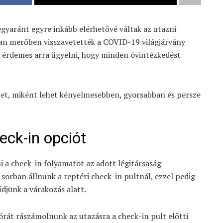
egyaránt egyre inkább elérhetővé váltak az utazni
yan merőben visszavetették a COVID-19 világjárvány
n érdemes arra ügyelni, hogy minden óvintézkedést
pet, miként lehet kényelmesebben, gyorsabban és persze
eck-in opciót
i a check-in folyamatot az adott légitársaság
l sorban állnunk a reptéri check-in pultnál, ezzel pedig
jünk a várakozás alatt.
 órát rászámolnunk az utazásra a check-in pult előtti