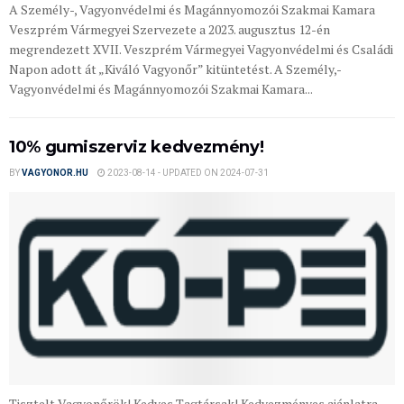
A Személy-, Vagyonvédelmi és Magánnyomozói Szakmai Kamara
Veszprém Vármegyei Szervezete a 2023. augusztus 12-én
megrendezett XVII. Veszprém Vármegyei Vagyonvédelmi és Családi
Napon adott át „Kiváló Vagyonőr” kitüntetést. A Személy,-
Vagyonvédelmi és Magánnyomozói Szakmai Kamara...
10% gumiszerviz kedvezmény!
BY
VAGYONOR.HU
2023-08-14 - UPDATED ON 2024-07-31
Tisztelt Vagyonőrök! Kedves Tagtársak! Kedvezményes ajánlatra