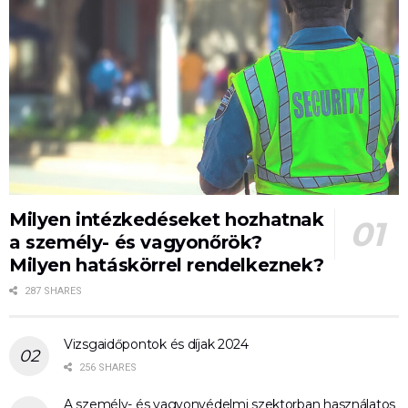
Milyen intézkedéseket hozhatnak
a személy- és vagyonőrök?
Milyen hatáskörrel rendelkeznek?
287 SHARES
Vizsgaidőpontok és díjak 2024
256 SHARES
A személy- és vagyonvédelmi szektorban használatos