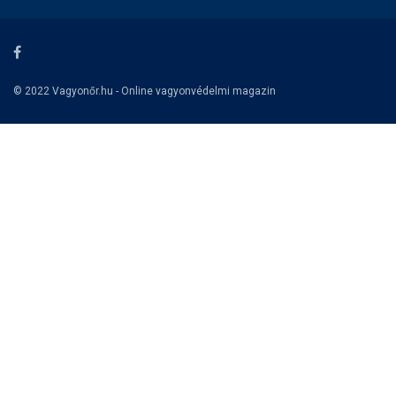
© 2022 Vagyonőr.hu - Online vagyonvédelmi magazin