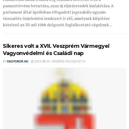
panasztörvény betartása, azaz új eljárásrendek kialakítása. A
parlament által áprilisban elfogadott jogszabály ugyanis
visszaélés-bejelentési rendszert ír elő, amelynek kiépítése
kötelező az 50-nél több dolgozót foglalkoztató cégeknek....
Sikeres volt a XVII. Veszprém Vármegyei
Vagyonvédelmi és Családi nap
BY
VAGYONOR.HU
2023-08-25 - UPDATED ON 2024-07-31