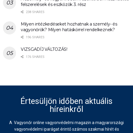
felszerelések és eszközök 3. rész
238 SHARES
Milyen intézkedéseket hozhatnak a személy- és
vagyonőrök? Milyen hatáskörrel rendelkeznek?
196 SHARES
VIZSGADÍJ VÁLTOZÁS!
176 SHARES
Értesüljön időben aktuális
híreinkről
A Vagyonőr online vagyonvédelmi magazin a magyarországi
vagyonvédelmi iparágat érintő számos szakmai hírét és