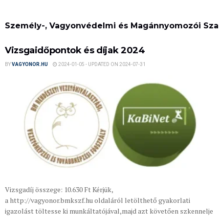
Személy-, Vagyonvédelmi és Magánnyomozói Szak
Vizsgaidőpontok és díjak 2024
BY
VAGYONOR.HU
2024-01-05 - UPDATED ON 2024-07-31
Vizsgadíj összege: 10.630 Ft Kérjük,
a http://vagyonor.bmkszf.hu oldaláról letölthető gyakorlati
igazolást töltesse ki munkáltatójával,majd azt követően szkennelje