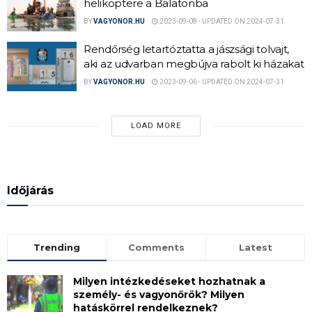
helikoptere a Balatonba
BY
VAGYONOR.HU
2023-09-08 - UPDATED ON 2024-07-31
Rendőrség letartóztatta a jászsági tolvajt,
aki az udvarban megbújva rabolt ki házakat
BY
VAGYONOR.HU
2023-09-06 - UPDATED ON 2024-07-31
LOAD MORE
Időjárás
Trending
Comments
Latest
Milyen intézkedéseket hozhatnak a
személy- és vagyonőrök? Milyen
hatáskörrel rendelkeznek?