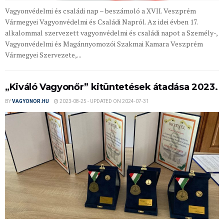
Vagyonvédelmi és családi nap – beszámoló a XVII. Veszprém
Vármegyei Vagyonvédelmi és Családi Napról. Az idei évben 17.
alkalommal szervezett vagyonvédelmi és családi napot a Személy-,
Vagyonvédelmi és Magánnyomozói Szakmai Kamara Veszprém
Vármegyei Szervezete,...
„Kiváló Vagyonőr” kitüntetések átadása 2023.
BY
VAGYONOR.HU
2023-08-25 - UPDATED ON 2024-07-31