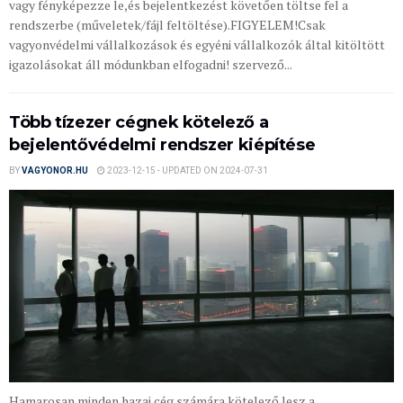
vagy fényképezze le,és bejelentkezést követően töltse fel a
rendszerbe (műveletek/fájl feltöltése).FIGYELEM!Csak
vagyonvédelmi vállalkozások és egyéni vállalkozók által kitöltött
igazolásokat áll módunkban elfogadni! szervező...
Több tízezer cégnek kötelező a
bejelentővédelmi rendszer kiépítése
BY
VAGYONOR.HU
2023-12-15 - UPDATED ON 2024-07-31
Hamarosan minden hazai cég számára kötelező lesz a