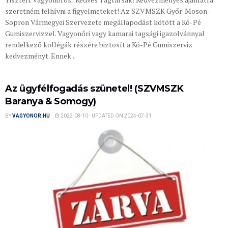
szeretném felhívni a figyelmeteket! Az SZVMSZK Győr-Moson-
Sopron Vármegyei Szervezete megállapodást kötött a Kó-Pé
Gumiszervizzel. Vagyonőri vagy kamarai tagsági igazolvánnyal
rendelkező kollégák részére biztosít a Kó-Pé Gumiszerviz
kedvezményt. Ennek...
Az ügyfélfogadás szünetel! (SZVMSZK
Baranya & Somogy)
BY
VAGYONOR.HU
2023-08-10 - UPDATED ON 2024-07-31