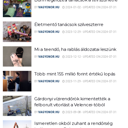
BY
VAGYONOR.HU
2024-01-02 - UPDATED ON 2024-07-31
Életmentő tanácsok szilveszterre
BY
VAGYONOR.HU
2023-12-29 - UPDATED ON 2024-07-31
Mi a teendő, ha rablás áldozatai leszünk
BY
VAGYONOR.HU
2023-12-12 - UPDATED ON 2024-07-31
Több mint 155 millió forint értékű lopás
BY
VAGYONOR.HU
2023-11-29 - UPDATED ON 2024-07-31
Gárdonyi vízirendőrök kimentették a
felborult vitorlást a Velencei-tóból
BY
VAGYONOR.HU
2023-09-08 - UPDATED ON 2024-07-31
Ismeretlen okból zuhant a rendőrség