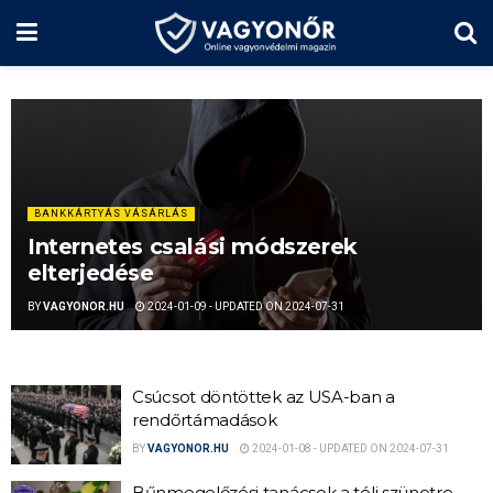
BANKKÁRTYÁS VÁSÁRLÁS
Internetes csalási módszerek
elterjedése
BY
VAGYONOR.HU
2024-01-09 - UPDATED ON 2024-07-31
Csúcsot döntöttek az USA-ban a
rendőrtámadások
BY
VAGYONOR.HU
2024-01-08 - UPDATED ON 2024-07-31
Bűnmegelőzési tanácsok a téli szünetre