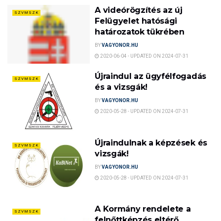
A videórögzítés az új
SZVMSZK
Felügyelet hatósági
határozatok tükrében
BY
VAGYONOR.HU
2020-06-04 - UPDATED ON 2024-07-31
Újraindul az ügyfélfogadás
SZVMSZK
és a vizsgák!
BY
VAGYONOR.HU
2020-05-28 - UPDATED ON 2024-07-31
Újraindulnak a képzések és
SZVMSZK
vizsgák!
BY
VAGYONOR.HU
2020-05-28 - UPDATED ON 2024-07-31
A Kormány rendelete a
SZVMSZK
felnőttképzés eltérő