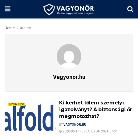
Home
Author
Vagyonor.hu
Ki kérhet tőlem személyi
SZVMSZK
igazolványt? A biztonsági őr
megmotozhat?
BY
VAGYONOR.HU
2020-06-17 - UPDATED ON 2024-07-31