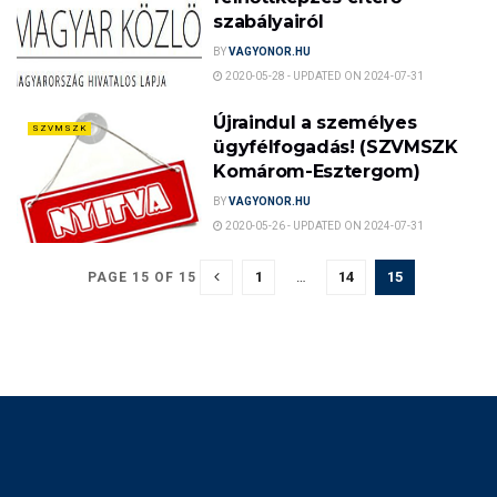
szabályairól
BY
VAGYONOR.HU
2020-05-28 - UPDATED ON 2024-07-31
Újraindul a személyes
SZVMSZK
ügyfélfogadás! (SZVMSZK
Komárom-Esztergom)
BY
VAGYONOR.HU
2020-05-26 - UPDATED ON 2024-07-31
1
…
14
15
PAGE 15 OF 15