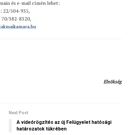
main és e-mail címén lehet:
i: 22/504-935,
: 70/382-8320,
zakmaikamara.hu
Elnökség
Next Post
A videórögzítés az új Felügyelet hatósági
határozatok tükrében