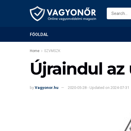
FŐOLDAL
Home
SZVMSZK
Újraindul az
by
Vagyonor.hu
2020-05-28 - Updated on 2024-07-31