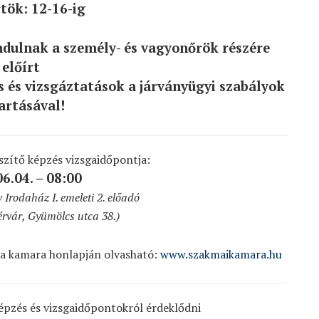
tök: 12-16-ig
dulnak a személy- és vagyonőrök részére
előírt
és és vizsgáztatások a járványügyi szabályok
artásával!
szítő képzés vizsgaidőpontja:
6.04. – 08:00
 Irodaház I. emeleti 2. előadó
érvár, Gyümölcs utca 38.)
 a kamara honlapján olvasható:
www.szakmaikamara.hu
épzés és vizsgaidőpontokról érdeklődni