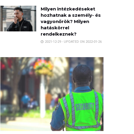
Milyen intézkedéseket
hozhatnak a személy- és
vagyonőrök? Milyen
hatáskörrel
rendelkeznek?
2021-12-29 - UPDATED ON 2022-01-26