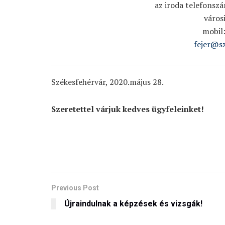
az iroda telefonszá
város
mobil
fejer@s
Székesfehérvár, 2020.május 28.
Szeretettel várjuk kedves ügyfeleinket!
Previous Post
Újraindulnak a képzések és vizsgák!