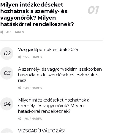
Milyen intézkedéseket
hozhatnak a személy- és
vagyonőrök? Milyen
hatáskörrel rendelkeznek?
287 SHARES
Vizsgaidőpontok és díjak 2024
256 SHARES
A személy- és vagyonvédelmi szektorban
használatos felszerelések és eszközök 3.
rész
238 SHARES
Milyen intézkedéseket hozhatnak a
személy- és vagyonőrök? Milyen
hatáskörrel rendelkeznek?
196 SHARES
VIZSGADÍJ VÁLTOZÁS!