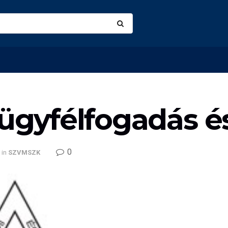
 ügyfélfogadás és
0
in
SZVMSZK