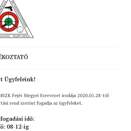
ÉKOZTATÓ
lt Ügyfeleink!
SZK Fejér Megyei Szervezet irodája 2020.05.28-tól
tási rend szerint fogadja az ügyfeleket.
fogadási idő:
ő: 08-12-ig