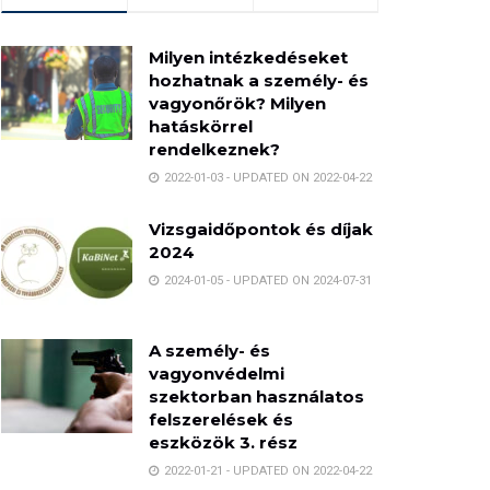
Milyen intézkedéseket
hozhatnak a személy- és
vagyonőrök? Milyen
hatáskörrel
rendelkeznek?
2022-01-03 - UPDATED ON 2022-04-22
Vizsgaidőpontok és díjak
2024
2024-01-05 - UPDATED ON 2024-07-31
A személy- és
vagyonvédelmi
szektorban használatos
felszerelések és
eszközök 3. rész
2022-01-21 - UPDATED ON 2022-04-22