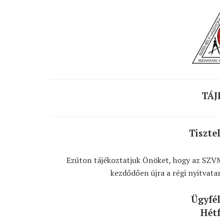
TÁJ
Tiszte
Ezúton tájékoztatjuk Önöket, hogy az SZVM
kezdődően újra a régi nyitvatar
Ügyfél
Hétf