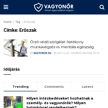
Home
Tag
Erőszak
Címke:
Erőszak
Őrző-védő szolgálat: hatékony
munkavégzés vs. mentális egészség
BY
VAGYONOR.HU
2021-12-01 - UPDATED ON 2024-07-31
Időjárás
Trending
Comments
Latest
Milyen intézkedéseket hozhatnak a
személy- és vagyonőrök? Milyen
hatáskörrel rendelkeznek?