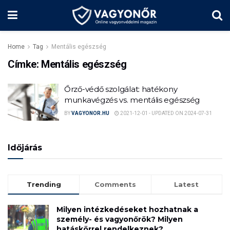
Home
Tag
Mentális egészség
Címke:
Mentális egészség
Őrző-védő szolgálat: hatékony
munkavégzés vs. mentális egészség
BY
VAGYONOR.HU
2021-12-01 - UPDATED ON 2024-07-31
Időjárás
Trending
Comments
Latest
Milyen intézkedéseket hozhatnak a
személy- és vagyonőrök? Milyen
hatáskörrel rendelkeznek?