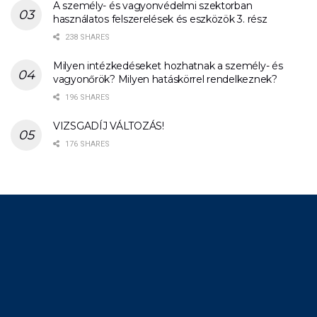
A személy- és vagyonvédelmi szektorban
használatos felszerelések és eszközök 3. rész
238 SHARES
Milyen intézkedéseket hozhatnak a személy- és
vagyonőrök? Milyen hatáskörrel rendelkeznek?
196 SHARES
VIZSGADÍJ VÁLTOZÁS!
176 SHARES