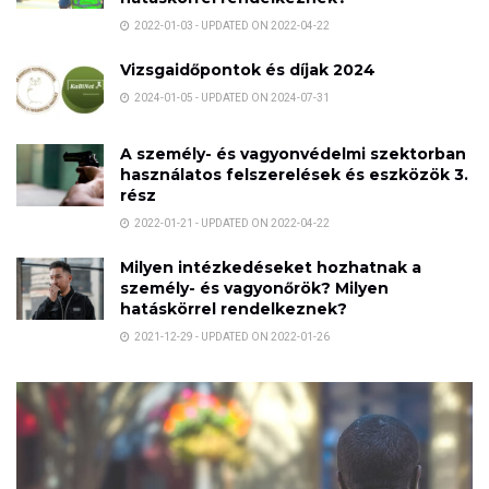
2022-01-03 - UPDATED ON 2022-04-22
Vizsgaidőpontok és díjak 2024
2024-01-05 - UPDATED ON 2024-07-31
A személy- és vagyonvédelmi szektorban
használatos felszerelések és eszközök 3.
rész
2022-01-21 - UPDATED ON 2022-04-22
Milyen intézkedéseket hozhatnak a
személy- és vagyonőrök? Milyen
hatáskörrel rendelkeznek?
2021-12-29 - UPDATED ON 2022-01-26