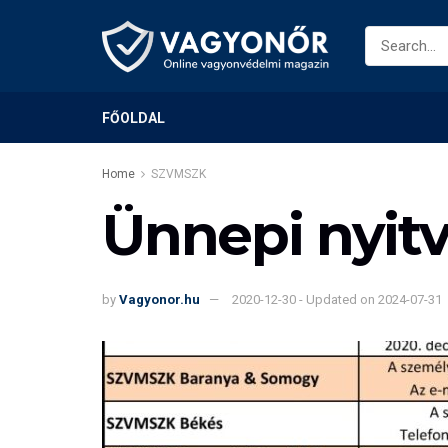
FŐOLDAL
Home
SZVMSZK
Ünnepi nyitv
by
Vagyonor.hu
2020-12-30 - Updated on 2024-07-31