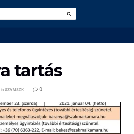
a tartás
0
in
SZVMSZK