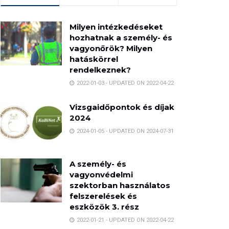
Milyen intézkedéseket
hozhatnak a személy- és
vagyonőrök? Milyen
hatáskörrel
rendelkeznek?
2022-01-03 - UPDATED ON 2022-04-22
Vizsgaidőpontok és díjak
2024
2024-01-05 - UPDATED ON 2024-07-31
A személy- és
vagyonvédelmi
szektorban használatos
felszerelések és
eszközök 3. rész
2022-01-21 - UPDATED ON 2022-04-22