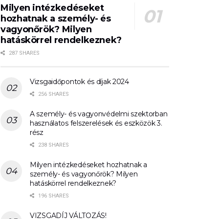
Milyen intézkedéseket
hozhatnak a személy- és
vagyonőrök? Milyen
hatáskörrel rendelkeznek?
287 SHARES
Vizsgaidőpontok és díjak 2024
256 SHARES
A személy- és vagyonvédelmi szektorban
használatos felszerelések és eszközök 3.
rész
238 SHARES
Milyen intézkedéseket hozhatnak a
személy- és vagyonőrök? Milyen
hatáskörrel rendelkeznek?
196 SHARES
VIZSGADÍJ VÁLTOZÁS!