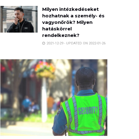
Milyen intézkedéseket
hozhatnak a személy- és
vagyonőrök? Milyen
hatáskörrel
rendelkeznek?
2021-12-29 - UPDATED ON 2022-01-26