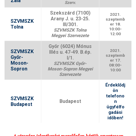
Zala
Szerv.
Szekszárd (7100)
2021.
Arany J. u. 23-25.
szeptemb
SZVMSZK
III/301.
er 18.
Tolna
10:00-
SZVMSZK Tolna
12:00
Megyei Szervezete
Győr (6024) Mónus
2021.
SZVMSZK
Illés u. 47-49. B.ép.
szeptemb
Győr-
I/1.
er 17.
Moson-
SZVMSZK Győr-
08:00-
Sopron
Moson-Sopron Megyei
10:00
Szervezete
Érdeklődj
ön
telefono
SZVMSZK
Budapest
n
Budapest
ügyfélfo
gadási
időben!