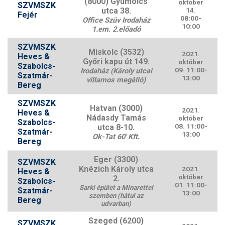
(8000) Gyümölcs
október
SZVMSZK
utca 38.
14.
Fejér
08:00-
Office Szüv Irodaház
10:00
1.em. 2.előadó
SZVMSZK
Miskolc (3532)
2021.
Heves &
Győri kapu út 149.
október
Szabolcs-
09. 11:00-
Irodaház (Károly utcai
Szatmár-
13:00
villamos megálló)
Bereg
SZVMSZK
Hatvan (3000)
2021.
Heves &
Nádasdy Tamás
október
Szabolcs-
08. 11:00-
utca 8-10.
Szatmár-
13:00
Ok-Tat 60′ Kft.
Bereg
Eger (3300)
SZVMSZK
Knézich Károly utca
2021.
Heves &
október
2.
Szabolcs-
01. 11:00-
Sarki épület a Minarettel
Szatmár-
13:00
szemben (hátul az
Bereg
udvarban)
Szeged (6200)
SZVMSZK