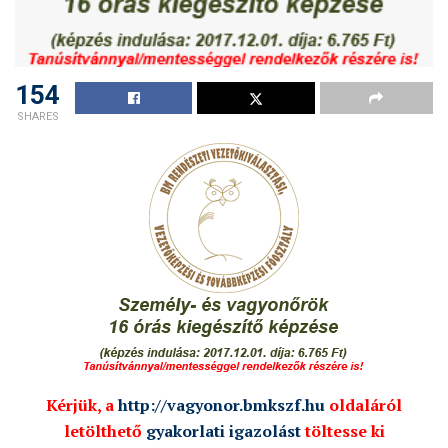
154
SHARES
Kérjük, a
http://vagyonor.bmkszf.hu
oldaláról
letölthető
gyakorlati igazolást
töltesse ki