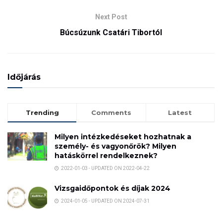
Next Post
Búcsúzunk Csatári Tibortól
Időjárás
Trending
Comments
Latest
Milyen intézkedéseket hozhatnak a
személy- és vagyonőrök? Milyen
hatáskörrel rendelkeznek?
2022-01-03 - UPDATED ON 2022-04-22
Vizsgaidőpontok és díjak 2024
2024-01-05 - UPDATED ON 2024-07-31