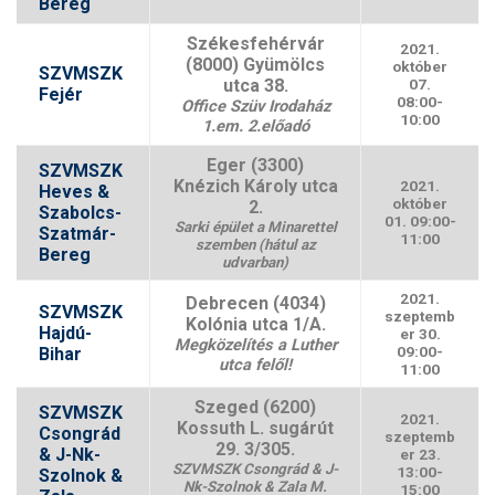
Bereg
Székesfehérvár
2021.
(8000) Gyümölcs
október
SZVMSZK
utca 38.
07.
Fejér
08:00-
Office Szüv Irodaház
10:00
1.em. 2.előadó
Eger (3300)
SZVMSZK
Knézich Károly utca
2021.
Heves &
október
2.
Szabolcs-
01. 09:00-
Sarki épület a Minarettel
Szatmár-
11:00
szemben (hátul az
Bereg
udvarban)
2021.
Debrecen (4034)
SZVMSZK
szeptemb
Kolónia utca 1/A.
Hajdú-
er 30.
Megközelítés a Luther
09:00-
Bihar
utca felől!
11:00
Szeged (6200)
SZVMSZK
2021.
Kossuth L. sugárút
Csongrád
szeptemb
29. 3/305.
& J-Nk-
er 23.
SZVMSZK Csongrád & J-
13:00-
Szolnok &
Nk-Szolnok & Zala M.
15:00