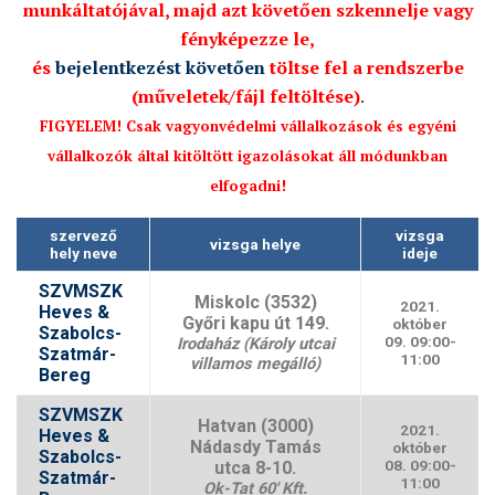
munkáltatójával,
majd azt követően szkennelje vagy
fényképezze le,
és
bejelentkezést követően
töltse fel a rendszerbe
(műveletek/fájl feltöltése)
.
FIGYELEM! Csak vagyonvédelmi vállalkozások és egyéni
vállalkozók által kitöltött igazolásokat áll módunkban
elfogadni!
szervező
vizsga
vizsga helye
hely neve
ideje
SZVMSZK
Miskolc (3532)
2021.
Heves &
Győri kapu út 149.
október
Szabolcs-
09. 09:00-
Irodaház (Károly utcai
Szatmár-
11:00
villamos megálló)
Bereg
SZVMSZK
Hatvan (3000)
2021.
Heves &
Nádasdy Tamás
október
Szabolcs-
08. 09:00-
utca 8-10.
Szatmár-
11:00
Ok-Tat 60′ Kft.