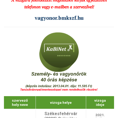
A vizsgára jelentkezést megelőzően kérjük egyeztessen
telefonon vagy e-mailben a szervezővel!
vagyonor.bmkszf.hu
szervező
vizsga
vizsga helye
hely neve
ideje
Székesfehérvár
2021.