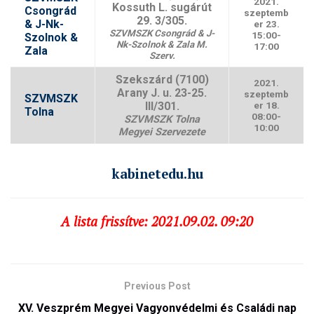
2021.
Kossuth L. sugárút
Csongrád
szeptemb
29. 3/305.
& J-Nk-
er 23.
SZVMSZK Csongrád & J-
15:00-
Szolnok &
Nk-Szolnok & Zala M.
17:00
Zala
Szerv.
Szekszárd (7100)
2021.
Arany J. u. 23-25.
szeptemb
SZVMSZK
III/301.
er 18.
Tolna
08:00-
SZVMSZK Tolna
10:00
Megyei Szervezete
kabinetedu.hu
A lista frissítve: 2021.09.02. 09:20
Previous Post
XV. Veszprém Megyei Vagyonvédelmi és Családi nap